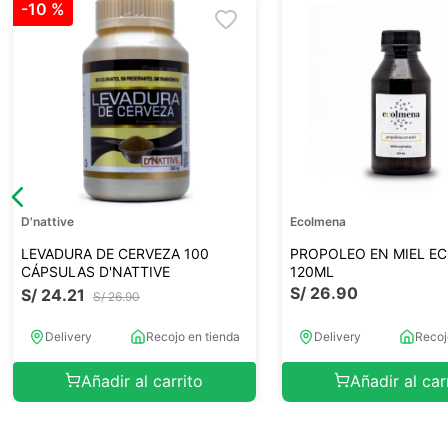
-
10 %
D'nattive
Ecolmena
LEVADURA DE CERVEZA 100
PROPOLEO EN MIEL E
CÁPSULAS D'NATTIVE
120ML
S/
26
.
90
S/
24
.
21
S/
26
.
90
Delivery
Recojo en tienda
Delivery
Recoj
Añadir al carrito
Añadir al car