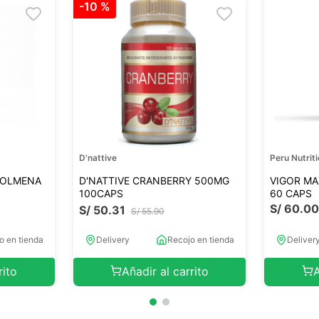
-
10 %
D'nattive
Peru Nutrit
COLMENA
D'NATTIVE CRANBERRY 500MG
VIGOR MA
100CAPS
60 CAPS
S/
60
.
0
S/
50
.
31
S/
55
.
90
o en tienda
Delivery
Recojo en tienda
Deliver
rito
Añadir al carrito
A