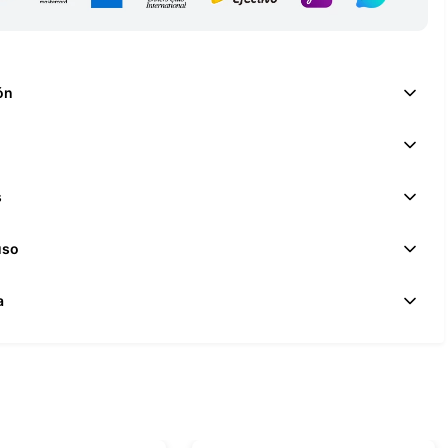
ón
s
uso
a