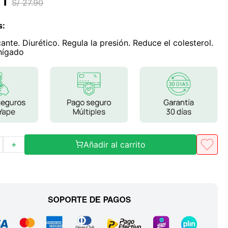
11
S/
27
.
90
Frutos Secos
Frutos Deshidratados
s
:
Ver todo
ante. Diurético. Regula la presión. Reduce el colesterol.
 hígado
Mieles
Mermeladas
Ver todo
Añadir al carrito
＋
Barritas Proteicas
Barritas Energeticas
Barritas Veganas
Barritas Naturales
Ver todo