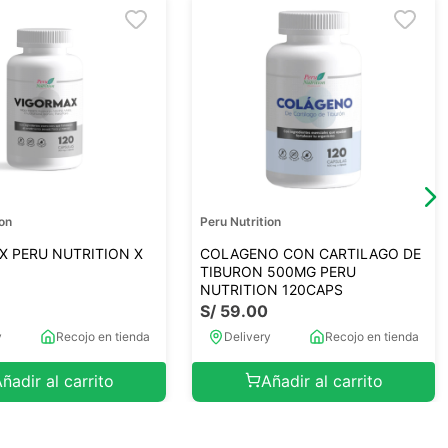
ion
Peru Nutrition
X PERU NUTRITION X
COLAGENO CON CARTILAGO DE
TIBURON 500MG PERU
NUTRITION 120CAPS
0
S/
59
.
00
y
Recojo en tienda
Delivery
Recojo en tienda
ñadir al carrito
Añadir al carrito