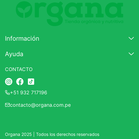
Comentario
Califique el producto de 1 a 5 estrellas
★
★
★
☆
☆
Información
Su nombre
Ayuda
CONTACTO
Correo electrónico
+51 932 717196
Escribir comentario
contacto@organa.com.pe
Organa 2025 | Todos los derechos reservados