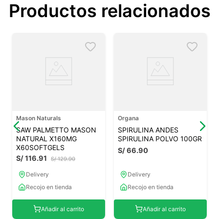
Productos relacionados
Mason Naturals
Organa
SAW PALMETTO MASON
SPIRULINA ANDES
NATURAL X160MG
SPIRULINA POLVO 100GR
X60SOFTGELS
S/
66
.
90
S/
116
.
91
S/
129
.
90
Delivery
Delivery
Recojo en tienda
Recojo en tienda
Añadir al carrito
Añadir al carrito