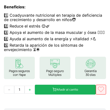
Beneficios
7
.
glicinato magnesio
:
1️⃣ Coadyuvante nutricional en terapia de deficiencia
8
.
magnesio
de crecimiento y desarrollo en niños🧒
9
.
melena leon
2️⃣ Reduce el estrés 😌🌿
3️⃣ Apoya el aumento de la masa muscular y ósea 🏋️‍♂️🦴
10
.
proteina
4️⃣ Ayuda al aumento de la energía y vitalidad ⚡💪
5️⃣ Retarda la aparición de los síntomas de
envejecimiento ⏳🌟
－
＋
Añadir al carrito