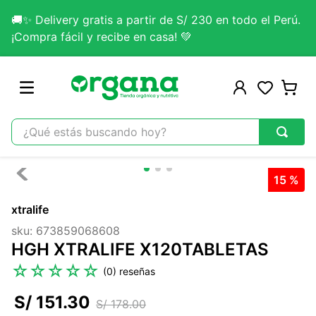
🚚✨ Delivery gratis a partir de S/ 230 en todo el Perú.
¡Compra fácil y recibe en casa! 💚
¿Qué estás buscando hoy?
TÉRMINOS MÁS BUSCADOS
15 %
1
.
omega 3
xtralife
2
.
citrato magnesio
sku
:
673859068608
3
.
colageno
HGH XTRALIFE X120TABLETAS
4
.
kefir
☆
☆
☆
☆
☆
(
0
)
5
.
lab nutrition
S/
151
.
30
S/
178
.
00
6
.
stevia