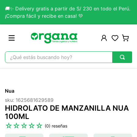
🚚✨ Delivery gratis a partir de S/ 230 en todo el Perú.
¡Compra fácil y recibe en casa! 💚
¿Qué estás buscando hoy?
TÉRMINOS MÁS BUSCADOS
1
.
omega 3
Nua
2
.
citrato magnesio
sku
:
1625681629589
3
.
colageno
HIDROLATO DE MANZANILLA NUA
4
.
kefir
100ML
5
.
lab nutrition
☆
☆
☆
☆
☆
(
0
)
6
.
stevia