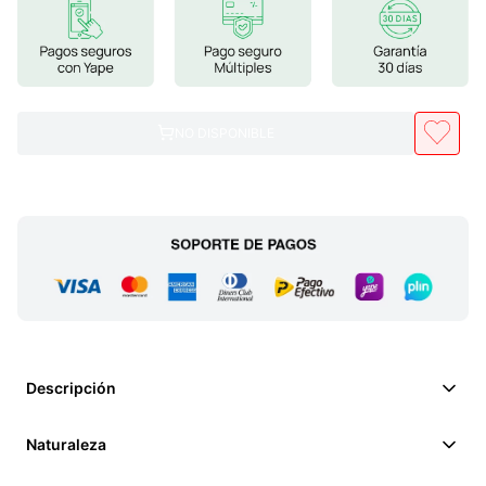
7
.
glicinato magnesio
8
.
magnesio
9
.
melena leon
NO DISPONIBLE
10
.
proteina
Descripción
Naturaleza