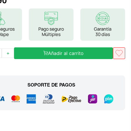
90
Frutos Secos
Frutos Deshidratados
Ver todo
Añadir al carrito
＋
Mieles
Mermeladas
Ver todo
Barritas Proteicas
Barritas Energeticas
Barritas Veganas
Barritas Naturales
Ver todo