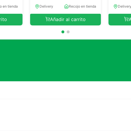
o en tienda
Delivery
Recojo en tienda
Deliver
rito
Añadir al carrito
A