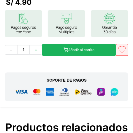
S/
4
.
90
7
.
glicinato magnesio
8
.
magnesio
9
.
melena leon
10
.
proteina
－
＋
Añadir al carrito
Productos relacionados