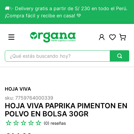
🚚✨ Delivery gratis a partir de S/ 230 en todo el Perú.
¡Compra fácil y recibe en casa! 💚
¿Qué estás buscando hoy?
TÉRMINOS MÁS BUSCADOS
1
.
omega 3
HOJA VIVA
2
.
citrato magnesio
sku
:
7759764000339
3
.
colageno
HOJA VIVA PAPRIKA PIMENTON EN
4
.
kefir
POLVO EN BOLSA 30GR
5
.
lab nutrition
☆
☆
☆
☆
☆
(
0
)
6
.
stevia