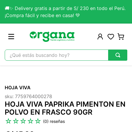
🚚✨ Delivery gratis a partir de S/ 230 en todo el Perú.
¡Compra fácil y recibe en casa! 💚
¿Qué estás buscando hoy?
TÉRMINOS MÁS BUSCADOS
1
.
omega 3
HOJA VIVA
2
.
citrato magnesio
sku
:
7759764000278
3
.
lab nutrition
HOJA VIVA PAPRIKA PIMENTON EN
4
.
colageno
POLVO EN FRASCO 90GR
5
.
kefir
☆
☆
☆
☆
☆
(
0
)
6
.
glicinato magnesio