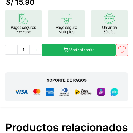
S/
15
.
90
7
.
proteina
8
.
magnesio
9
.
melena leon
10
.
stevia
－
＋
Añadir al carrito
Productos relacionados