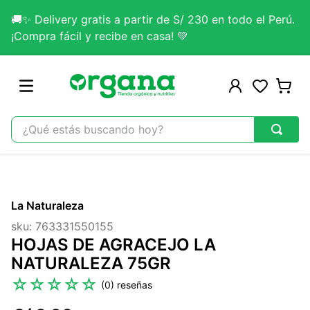
🚚✨ Delivery gratis a partir de S/ 230 en todo el Perú.
¡Compra fácil y recibe en casa! 💚
¿Qué estás buscando hoy?
TÉRMINOS MÁS BUSCADOS
1
.
omega 3
La Naturaleza
2
.
citrato magnesio
sku
:
763331550155
3
.
colageno
HOJAS DE AGRACEJO LA
4
.
kefir
NATURALEZA 75GR
5
.
lab nutrition
☆
☆
☆
☆
☆
(
0
)
6
.
stevia