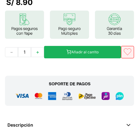
S/
8
.
90
7
.
glicinato magnesio
8
.
magnesio
9
.
melena leon
10
.
proteina
－
＋
Añadir al carrito
Descripción