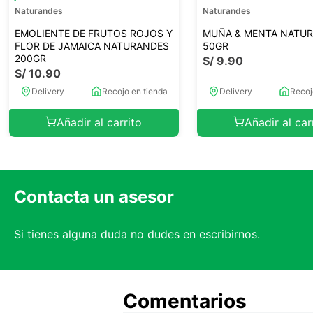
Naturandes
Naturandes
EMOLIENTE DE FRUTOS ROJOS Y
MUÑA & MENTA NATU
FLOR DE JAMAICA NATURANDES
50GR
200GR
S/
9
.
90
S/
10
.
90
Delivery
Recojo en tienda
Delivery
Recoj
Añadir al carrito
Añadir al car
Contacta un asesor
Si tienes alguna duda no dudes en escribirnos.
Comentarios