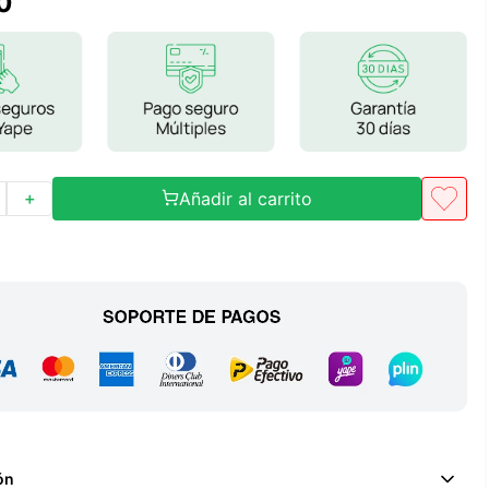
0
Frutos Secos
Frutos Deshidratados
Ver todo
Añadir al carrito
＋
Mieles
Mermeladas
Ver todo
Barritas Proteicas
Barritas Energeticas
Barritas Veganas
Barritas Naturales
ón
Ver todo