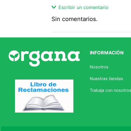
Escribir un comentario
Sin comentarios.
Agregar comentario
Comentario
INFORMACIÓN
Califique el producto de 1 a 5 
Nosotros
★
★
★
☆
☆
Nuestras tiendas
Su nombre
Trabaja con nosotro
Correo electrónico