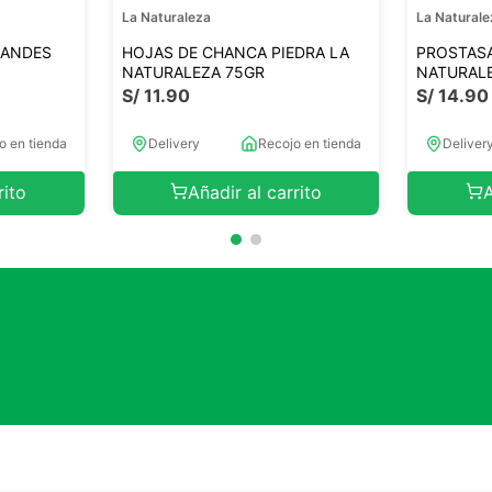
La Naturaleza
La Naturale
RANDES
HOJAS DE CHANCA PIEDRA LA
PROSTAS
NATURALEZA 75GR
NATURALE
S/
11
.
90
S/
14
.
90
o en tienda
Delivery
Recojo en tienda
Deliver
rito
Añadir al carrito
A