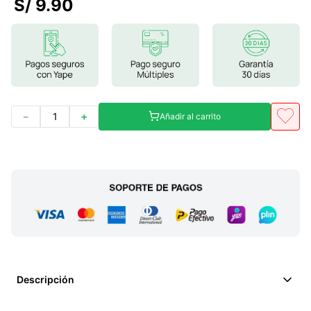
S/
9
.
90
7
.
proteina
8
.
magnesio
9
.
melena leon
10
.
stevia
－
＋
Añadir al carrito
Descripción