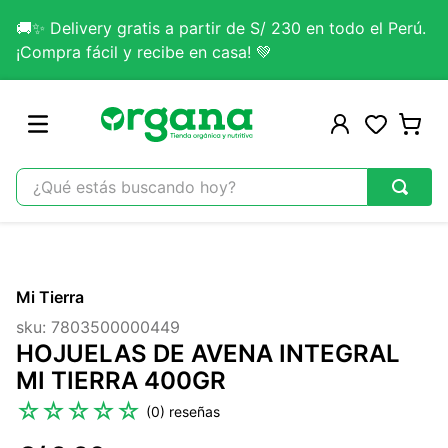
🚚✨ Delivery gratis a partir de S/ 230 en todo el Perú.
¡Compra fácil y recibe en casa! 💚
¿Qué estás buscando hoy?
TÉRMINOS MÁS BUSCADOS
1
.
omega 3
Mi Tierra
2
.
citrato magnesio
sku
:
7803500000449
3
.
lab nutrition
HOJUELAS DE AVENA INTEGRAL
4
.
colageno
MI TIERRA 400GR
5
.
kefir
☆
☆
☆
☆
☆
(
0
)
6
.
glicinato magnesio