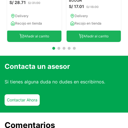
800GR
S/
28
.
71
S/
31
.
90
S/
17
.
01
S/
18
.
90
Delivery
Delivery
Recojo en tienda
Recojo en tienda
Añadir al carrito
Añadir al carrito
Contacta un asesor
Si tienes alguna duda no dudes en escribirnos.
Contactar Ahora
Comentarios