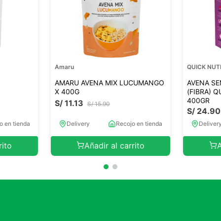
Amaru
QUICK NUT
AMARU AVENA MIX LUCUMANGO
AVENA SE
X 400G
(FIBRA) 
400GR
S/
11
.
13
S/
15
.
90
S/
24
.
90
o en tienda
Delivery
Recojo en tienda
Deliver
rito
Añadir al carrito
A