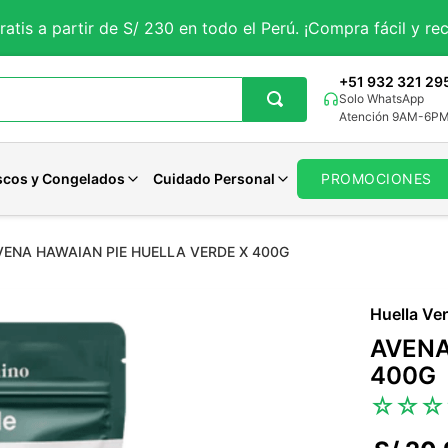
ratis a partir de S/ 230 en todo el Perú. ¡Compra fácil y rec
+51 932 321 29
Solo WhatsApp
Atención 9AM-6P
scos y Congelados
Cuidado Personal
PROMOCIONES
VENA HAWAIAN PIE HUELLA VERDE X 400G
getales
iales
Aguaje
Magnesio
Avenas Organicas
Panes Veganos
Pastas Dentales
tes
rales
porales
Curcuma
Potasio
Avenas Sin gluten
Panes Keto
Jabones
Huella Ve
 y Sueño
ncionales
Solar
Maca Negra
Zinc
Avenas Funcionales
Otros Panes
Desodorantes
AVENA
Maca Roja
Calcio
Ver todo
Ver todo
Cuidado Femenino
400G
Moringa
Hierro
Ver todo
☆
☆
☆
Cardo Mariano
Selenio
Otros
Otros