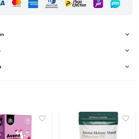
ón
s
a