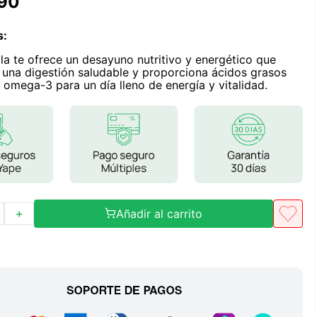
90
Frutos Secos
Frutos Deshidratados
s
:
Ver todo
la te ofrece un desayuno nutritivo y energético que
una digestión saludable y proporciona ácidos grasos
 omega-3 para un día lleno de energía y vitalidad.
Mieles
Mermeladas
Ver todo
Añadir al carrito
＋
Barritas Proteicas
Barritas Energeticas
Barritas Veganas
Barritas Naturales
Ver todo