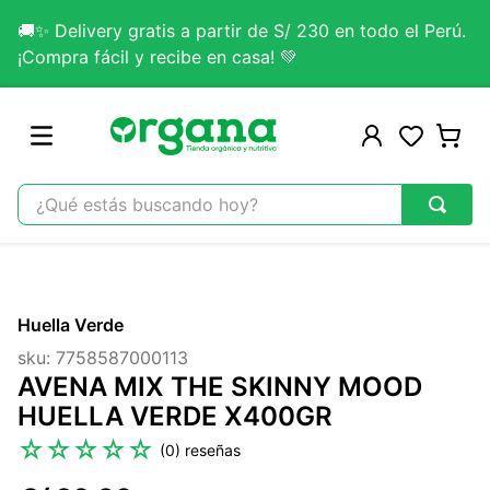
🚚✨ Delivery gratis a partir de S/ 230 en todo el Perú.
¡Compra fácil y recibe en casa! 💚
¿Qué estás buscando hoy?
TÉRMINOS MÁS BUSCADOS
1
.
omega 3
Huella Verde
2
.
citrato magnesio
sku
:
7758587000113
3
.
lab nutrition
AVENA MIX THE SKINNY MOOD
4
.
colageno
HUELLA VERDE X400GR
5
.
kefir
☆
☆
☆
☆
☆
(
0
)
6
.
glicinato magnesio