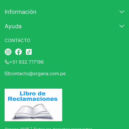
Califique el producto de 1 a 5 estrellas
★
★
★
☆
☆
Información
Su nombre
Ayuda
CONTACTO
Correo electrónico
+51 932 717196
Escribir comentario
contacto@organa.com.pe
ENVIAR COMENTARIO