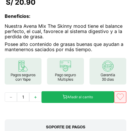
S/
20
.
90
7
.
proteina
Beneficios
:
8
.
magnesio
Nuestra Avena Mix The Skinny mood tiene el balance
9
.
melena leon
perfecto, el cual, favorece al sistema digestivo y a la
perdida de grasa.
10
.
stevia
Posee alto contenido de grasas buenas que ayudan a
mantenernos saciados por más tiempo.
－
＋
Añadir al carrito