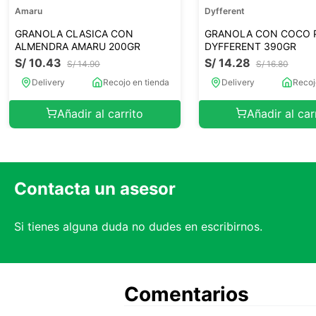
Amaru
Dyfferent
GRANOLA CLASICA CON
GRANOLA CON COCO 
ALMENDRA AMARU 200GR
DYFFERENT 390GR
S/
10
.
43
S/
14
.
28
S/
14
.
90
S/
16
.
80
Delivery
Recojo en tienda
Delivery
Recoj
Añadir al carrito
Añadir al car
Contacta un asesor
Si tienes alguna duda no dudes en escribirnos.
Comentarios