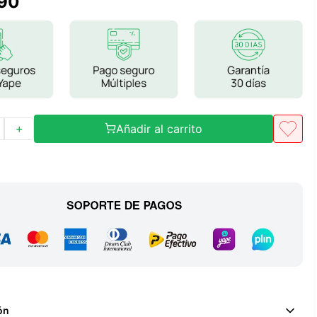
90
Frutos Secos
Frutos Deshidratados
Ver todo
Añadir al carrito
＋
Mieles
Mermeladas
Ver todo
Barritas Proteicas
Barritas Energeticas
Barritas Veganas
Barritas Naturales
ón
Ver todo