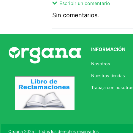
Escribir un comentario
Sin comentarios.
Agregar comentario
Comentario
INFORMACIÓN
Califique el producto de 1 a 5 
Nosotros
★
★
★
☆
☆
Nuestras tiendas
Su nombre
Trabaja con nosotro
Correo electrónico
Escribir comentario
Organa 2025 | Todos los derechos reservados