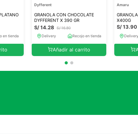
Dyfferent
Amaru
PLATANO
GRANOLA CON CHOCOLATE
GRANOLA 
DYFFERENT X 390 GR
X400G
S/
13
.
90
S/
14
.
28
S/
16
.
80
o en tienda
Delivery
Recojo en tienda
Deliver
rito
Añadir al carrito
A