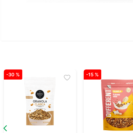
Ver todo
-
30 %
-
15 %