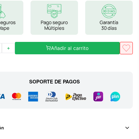
Frutos Secos
Frutos Deshidratados
Ver todo
Añadir al carrito
＋
Mieles
Mermeladas
Ver todo
Barritas Proteicas
Barritas Energeticas
Barritas Veganas
ón
Barritas Naturales
Ver todo