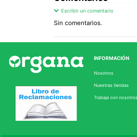
Escribir un comentario
Sin comentarios.
Agregar comentario
Comentario
INFORMACIÓN
Califique el producto de 1 a 5 
Nosotros
★
★
★
☆
☆
Nuestras tiendas
Su nombre
Trabaja con nosotro
Correo electrónico