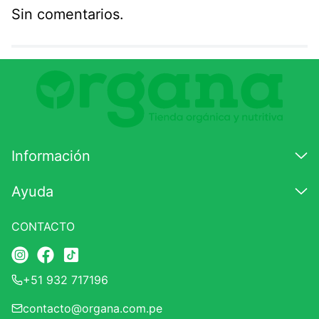
Sin comentarios.
Agregar comentario
Comentario
Califique el producto de 1 a 5 estrellas
★
★
★
☆
☆
Información
Su nombre
Ayuda
CONTACTO
Correo electrónico
+51 932 717196
Escribir comentario
contacto@organa.com.pe