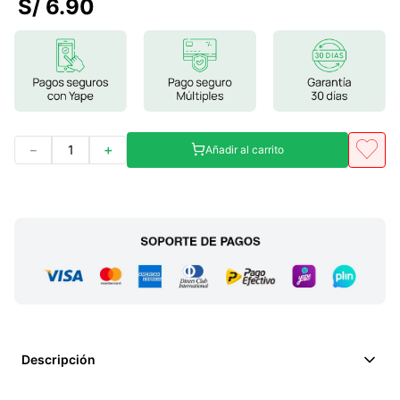
S/
6
.
90
7
.
magnesio
8
.
melena leon
9
.
stevia
10
.
proteina
－
＋
Añadir al carrito
Descripción