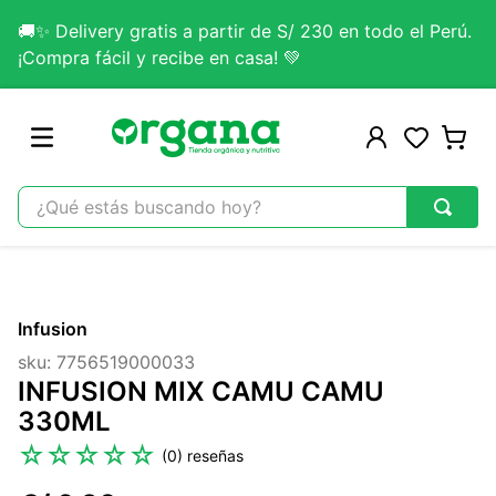
🚚✨ Delivery gratis a partir de S/ 230 en todo el Perú.
¡Compra fácil y recibe en casa! 💚
¿Qué estás buscando hoy?
TÉRMINOS MÁS BUSCADOS
1
.
omega 3
Infusion
2
.
citrato magnesio
sku
:
7756519000033
3
.
colageno
INFUSION MIX CAMU CAMU
4
.
lab nutrition
330ML
5
.
kefir
☆
☆
☆
☆
☆
(
0
)
6
.
glicinato magnesio