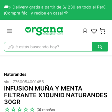
🚚✨ Delivery gratis a partir de S/ 230 en todo el Perú.
¡Compra fácil y recibe en casa! 💚
¿Qué estás buscando hoy?
TÉRMINOS MÁS BUSCADOS
1
.
omega 3
Naturandes
2
.
citrato magnesio
sku
:
7750054001456
3
.
colageno
INFUSION MUÑA Y MENTA
4
.
kefir
FILTRANTE X10UNID NATURANDES
30GR
5
.
lab nutrition
☆
☆
☆
☆
☆
(
0
)
6
.
stevia