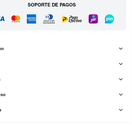
ón
s
uso
a