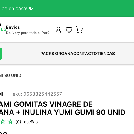
ibe en casa! 💚
5
Envios
Delivery para todo el Perú
M
PACKS ORGANA
CONTACTO
TIENDAS
I 90 UNID
Gomitas Para Adultos
Colágeno Bovino
Cafe
HUEVOS ORGANICOS
Shampoo
Gomitas Kids
Colageno Marino
Cacao
HUEVOS SALUDABLES
Acondicionador
MI
sku
:
0658325442557
Ver todo
Colagenos-Funcionales
Chocolates
Ver todo
Tintes-Naturales
TAMI GOMITAS VINAGRE DE
Ver todo
Chocolate De taza
Tratamientos Capilares
NA + INULINA YUMI GUMI 90 UNID
Ver todo
Ver todo
☆
☆
(
0
)