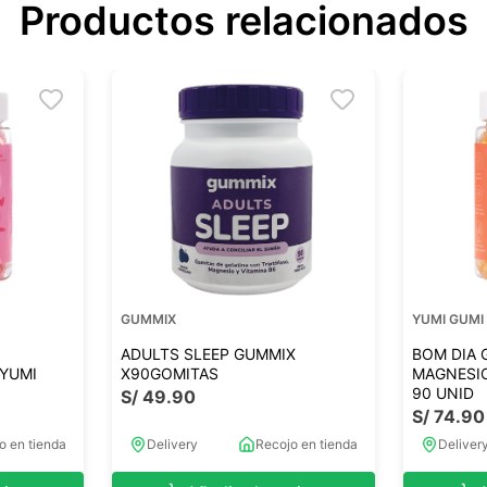
Productos relacionados
GUMMIX
YUMI GUMI
ADULTS SLEEP GUMMIX
BOM DIA 
X90GOMITAS
 YUMI
MAGNESIO
90 UNID
S/
49
.
90
S/
74
.
90
o en tienda
Delivery
Recojo en tienda
Deliver