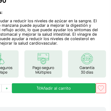
90
Frutos Secos
Frutos Deshidratados
s
:
Ver todo
dar a reducir los niveles de azúcar en la sangre. El
e manzana puede ayudar a mejorar la digestión y
l reflujo acido, lo que puede ayudar los síntomas del
stomacal y mejorar la salud intestinal. El vinagre de
uede ayudar a reducir los niveles de colesterol en
ejorar la salud cardiovascular.
Mieles
Mermeladas
Ver todo
Barritas Proteicas
Añadir al carrito
＋
Barritas Energeticas
Barritas Veganas
Barritas Naturales
Ver todo