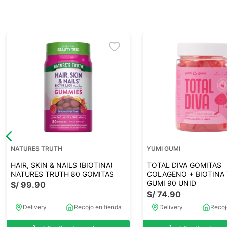
NATURES TRUTH
YUMI GUMI
HAIR, SKIN & NAILS (BIOTINA)
TOTAL DIVA GOMITAS
NATURES TRUTH 80 GOMITAS
COLAGENO + BIOTINA
GUMI 90 UNID
S/
99
.
90
S/
74
.
90
Delivery
Recojo en tienda
Delivery
Recoj