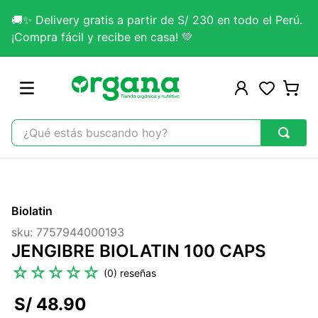
🚚✨ Delivery gratis a partir de S/ 230 en todo el Perú.
¡Compra fácil y recibe en casa! 💚
¿Qué estás buscando hoy?
TÉRMINOS MÁS BUSCADOS
1
.
omega 3
Biolatin
2
.
citrato magnesio
sku
:
7757944000193
3
.
colageno
JENGIBRE BIOLATIN 100 CAPS
4
.
kefir
☆
☆
☆
☆
☆
(
0
)
5
.
glicinato magnesio
S/
48
.
90
6
.
melena leon