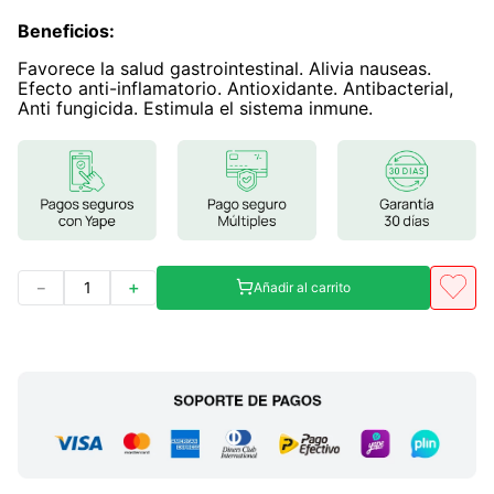
Beneficios
7
.
magnesio
:
Favorece la salud gastrointestinal. Alivia nauseas.
8
.
stevia
Efecto anti-inflamatorio. Antioxidante. Antibacterial,
Anti fungicida. Estimula el sistema inmune.
9
.
ashwagandha
10
.
clorofila
－
＋
Añadir al carrito