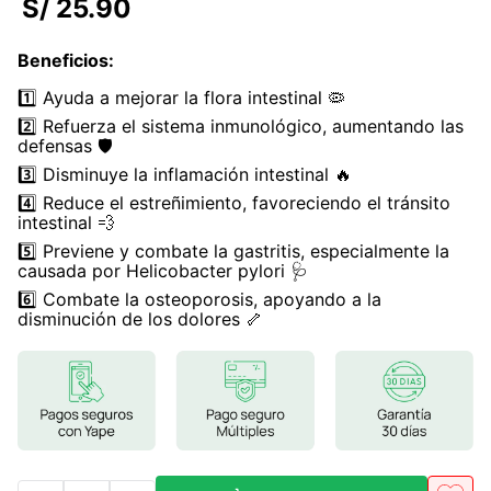
S/
25
.
90
7
.
magnesio
Beneficios
:
8
.
melena leon
1️⃣ Ayuda a mejorar la flora intestinal 🦠
9
.
stevia
2️⃣ Refuerza el sistema inmunológico, aumentando las
defensas 🛡️
10
.
proteina
3️⃣ Disminuye la inflamación intestinal 🔥
4️⃣ Reduce el estreñimiento, favoreciendo el tránsito
intestinal 💨
5️⃣ Previene y combate la gastritis, especialmente la
causada por Helicobacter pylori 🩺
6️⃣ Combate la osteoporosis, apoyando a la
disminución de los dolores 🦴