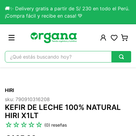
🚚✨ Delivery gratis a partir de S/ 230 en todo el Perú.
¡Compra fácil y recibe en casa! 💚
¿Qué estás buscando hoy?
TÉRMINOS MÁS BUSCADOS
1
.
omega 3
HIRI
2
.
citrato magnesio
sku
:
790910316208
3
.
colageno
KEFIR DE LECHE 100% NATURAL
4
.
lab nutrition
HIRI X1LT
5
.
kefir
☆
☆
☆
☆
☆
(
0
)
6
.
glicinato magnesio