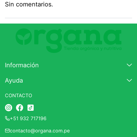
Sin comentarios.
Agregar comentario
Comentario
Califique el producto de 1 a 5 estrellas
★
★
★
☆
☆
Información
Su nombre
Ayuda
CONTACTO
Correo electrónico
+51 932 717196
Escribir comentario
contacto@organa.com.pe