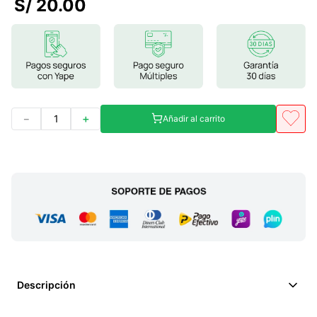
S/
20
.
00
7
.
glicinato magnesio
8
.
magnesio
9
.
melena leon
10
.
proteina
－
＋
Añadir al carrito
Descripción