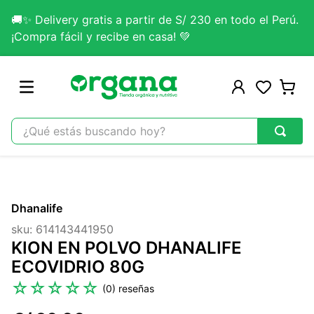
🚚✨ Delivery gratis a partir de S/ 230 en todo el Perú.
¡Compra fácil y recibe en casa! 💚
¿Qué estás buscando hoy?
TÉRMINOS MÁS BUSCADOS
1
.
omega 3
Dhanalife
2
.
citrato magnesio
sku
:
614143441950
3
.
colageno
KION EN POLVO DHANALIFE
4
.
kefir
ECOVIDRIO 80G
5
.
lab nutrition
☆
☆
☆
☆
☆
(
0
)
6
.
stevia