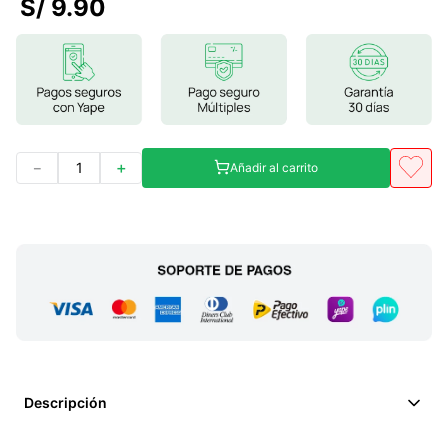
S/
9
.
90
7
.
lab nutrition
8
.
magnesio
9
.
stevia
10
.
proteina
－
＋
Añadir al carrito
Descripción