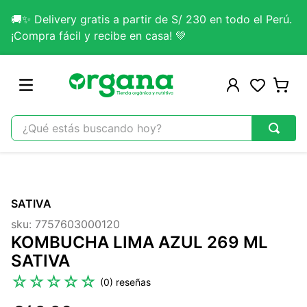
🚚✨ Delivery gratis a partir de S/ 230 en todo el Perú.
¡Compra fácil y recibe en casa! 💚
¿Qué estás buscando hoy?
TÉRMINOS MÁS BUSCADOS
1
.
omega 3
SATIVA
2
.
citrato magnesio
sku
:
7757603000120
3
.
colageno
KOMBUCHA LIMA AZUL 269 ML
4
.
kefir
SATIVA
5
.
glicinato magnesio
☆
☆
☆
☆
☆
(
0
)
6
.
melena leon