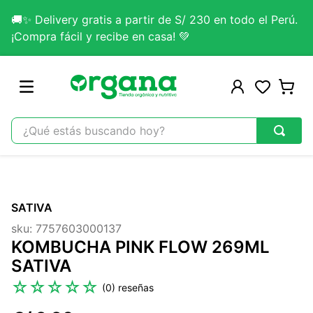
🚚✨ Delivery gratis a partir de S/ 230 en todo el Perú.
¡Compra fácil y recibe en casa! 💚
¿Qué estás buscando hoy?
TÉRMINOS MÁS BUSCADOS
1
.
omega 3
SATIVA
2
.
citrato magnesio
sku
:
7757603000137
3
.
colageno
KOMBUCHA PINK FLOW 269ML
4
.
kefir
SATIVA
5
.
lab nutrition
☆
☆
☆
☆
☆
(
0
)
6
.
stevia