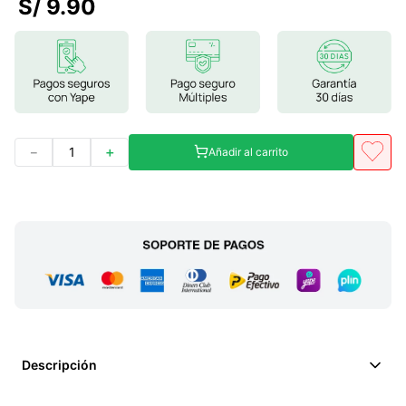
S/
9
.
90
7
.
glicinato magnesio
8
.
magnesio
9
.
melena leon
10
.
proteina
－
＋
Añadir al carrito
Descripción