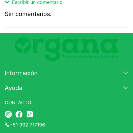
Escribir un comentario
Sin comentarios.
Agregar comentario
Comentario
Califique el producto de 1 a 5 estrellas
★
★
★
☆
☆
Información
Su nombre
Ayuda
CONTACTO
Correo electrónico
+51 932 717196
Escribir comentario