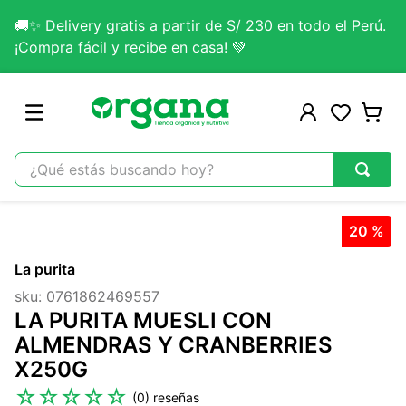
🚚✨ Delivery gratis a partir de S/ 230 en todo el Perú.
¡Compra fácil y recibe en casa! 💚
¿Qué estás buscando hoy?
TÉRMINOS MÁS BUSCADOS
20 %
1
.
omega 3
La purita
2
.
citrato magnesio
sku
:
0761862469557
3
.
colageno
LA PURITA MUESLI CON
4
.
kefir
ALMENDRAS Y CRANBERRIES
X250G
5
.
glicinato magnesio
☆
☆
☆
☆
☆
(
0
)
6
.
melena leon