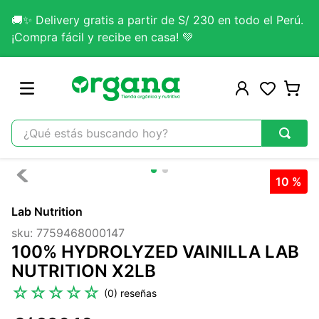
🚚✨ Delivery gratis a partir de S/ 230 en todo el Perú.
¡Compra fácil y recibe en casa! 💚
¿Qué estás buscando hoy?
TÉRMINOS MÁS BUSCADOS
10 %
1
.
omega 3
Lab Nutrition
2
.
citrato magnesio
sku
:
7759468000147
3
.
colageno
100% HYDROLYZED VAINILLA LAB
4
.
kefir
NUTRITION X2LB
5
.
glicinato magnesio
☆
☆
☆
☆
☆
(
0
)
6
.
melena leon