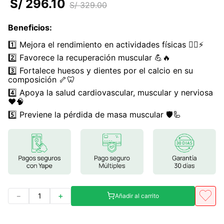
S/
296
.
10
S/
329
.
00
7
.
magnesio
Beneficios
:
8
.
stevia
1️⃣ Mejora el rendimiento en actividades físicas 🏋️‍♂️⚡
9
.
ashwagandha
2️⃣ Favorece la recuperación muscular 💪🔥
10
.
clorofila
3️⃣ Fortalece huesos y dientes por el calcio en su
composición 🦴🦷
4️⃣ Apoya la salud cardiovascular, muscular y nerviosa
❤️🧠
5️⃣ Previene la pérdida de masa muscular 🛡️🦾
－
＋
Añadir al carrito