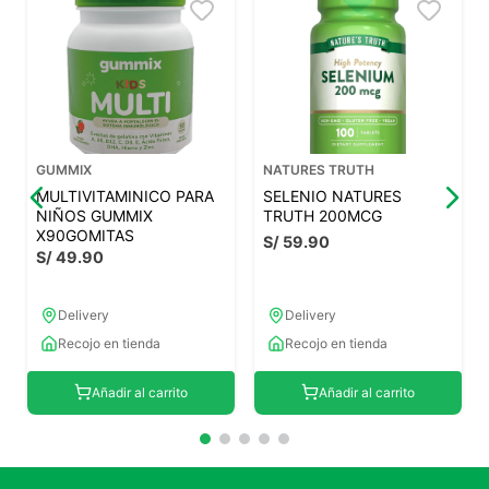
GUMMIX
NATURES TRUTH
MULTIVITAMINICO PARA
SELENIO NATURES
NIÑOS GUMMIX
TRUTH 200MCG
X90GOMITAS
S/
59
.
90
S/
49
.
90
Delivery
Delivery
Recojo en tienda
Recojo en tienda
Añadir al carrito
Añadir al carrito