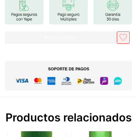
7
.
glicinato magnesio
8
.
magnesio
9
.
melena leon
NO DISPONIBLE
10
.
proteina
Productos relacionados