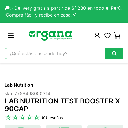
🚚✨ Delivery gratis a partir de S/ 230 en todo el Perú.
¡Compra fácil y recibe en casa! 💚
¿Qué estás buscando hoy?
TÉRMINOS MÁS BUSCADOS
1
.
omega 3
Lab Nutrition
2
.
citrato magnesio
sku
:
7759468000314
3
.
colageno
LAB NUTRITION TEST BOOSTER X
4
.
kefir
90CAP
5
.
lab nutrition
☆
☆
☆
☆
☆
(
0
)
6
.
stevia