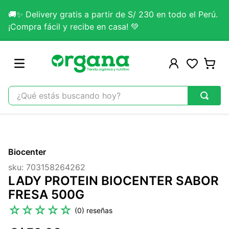
🚚✨ Delivery gratis a partir de S/ 230 en todo el Perú.
¡Compra fácil y recibe en casa! 💚
¿Qué estás buscando hoy?
TÉRMINOS MÁS BUSCADOS
1
.
omega 3
Biocenter
2
.
citrato magnesio
sku
:
703158264262
3
.
colageno
LADY PROTEIN BIOCENTER SABOR
4
.
kefir
FRESA 500G
5
.
glicinato magnesio
☆
☆
☆
☆
☆
(
0
)
6
.
melena leon