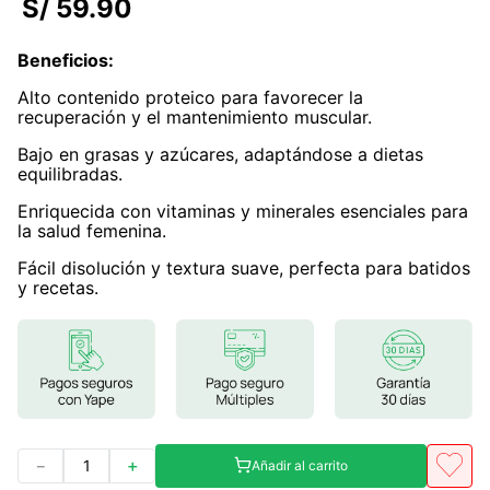
S/
59
.
90
7
.
lab nutrition
Beneficios
:
8
.
magnesio
Alto contenido proteico para favorecer la
9
.
stevia
recuperación y el mantenimiento muscular.
10
.
proteina
Bajo en grasas y azúcares, adaptándose a dietas
equilibradas.
Enriquecida con vitaminas y minerales esenciales para
la salud femenina.
Fácil disolución y textura suave, perfecta para batidos
y recetas.
－
＋
Añadir al carrito