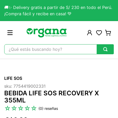
🚚✨ Delivery gratis a partir de S/ 230 en todo el Perú.
¡Compra fácil y recibe en casa! 💚
¿Qué estás buscando hoy?
TÉRMINOS MÁS BUSCADOS
1
.
omega 3
LIFE SOS
2
.
citrato magnesio
sku
:
7754419002331
3
.
colageno
BEBIDA LIFE SOS RECOVERY X
4
.
kefir
355ML
5
.
glicinato magnesio
☆
☆
☆
☆
☆
(
0
)
6
.
melena leon