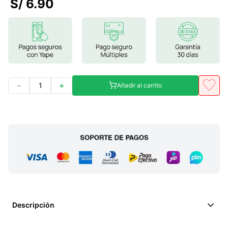
S/
6
.
90
7
.
lab nutrition
8
.
magnesio
9
.
stevia
10
.
proteina
－
＋
Añadir al carrito
Descripción