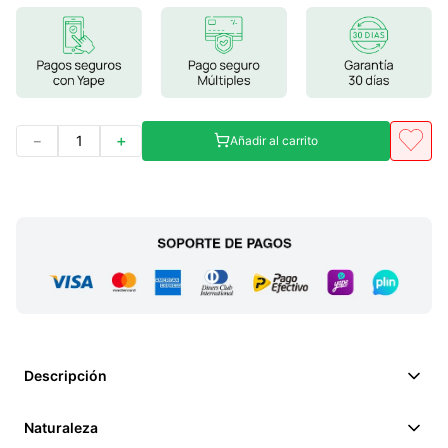
7
.
lab nutrition
8
.
magnesio
9
.
stevia
10
.
proteina
－
＋
Añadir al carrito
Descripción
Naturaleza