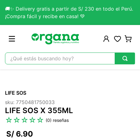
🚚✨ Delivery gratis a partir de S/ 230 en todo el Perú.
¡Compra fácil y recibe en casa! 💚
¿Qué estás buscando hoy?
TÉRMINOS MÁS BUSCADOS
1
.
omega 3
LIFE SOS
2
.
citrato magnesio
sku
:
7750481750033
3
.
colageno
LIFE SOS X 355ML
4
.
kefir
☆
☆
☆
☆
☆
(
0
)
5
.
glicinato magnesio
S/
6
.
90
6
.
melena leon