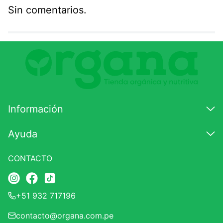
Sin comentarios.
Agregar comentario
Comentario
Califique el producto de 1 a 5 estrellas
★
★
★
☆
☆
Información
Su nombre
Ayuda
CONTACTO
Correo electrónico
+51 932 717196
Escribir comentario
contacto@organa.com.pe