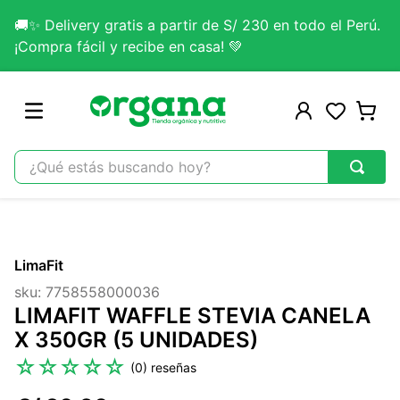
🚚✨ Delivery gratis a partir de S/ 230 en todo el Perú.
¡Compra fácil y recibe en casa! 💚
¿Qué estás buscando hoy?
TÉRMINOS MÁS BUSCADOS
1
.
omega 3
LimaFit
2
.
citrato magnesio
sku
:
7758558000036
3
.
colageno
LIMAFIT WAFFLE STEVIA CANELA
4
.
kefir
X 350GR (5 UNIDADES)
5
.
glicinato magnesio
☆
☆
☆
☆
☆
(
0
)
6
.
melena leon