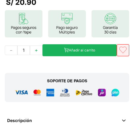
S/
20
.
90
7
.
magnesio
8
.
stevia
9
.
ashwagandha
10
.
clorofila
－
＋
Añadir al carrito
Descripción