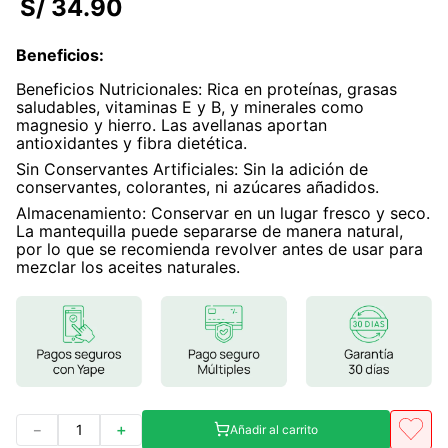
S/
34
.
90
7
.
magnesio
Beneficios
:
8
.
melena leon
Beneficios Nutricionales: Rica en proteínas, grasas
9
.
stevia
saludables, vitaminas E y B, y minerales como
magnesio y hierro. Las avellanas aportan
10
.
proteina
antioxidantes y fibra dietética.
Sin Conservantes Artificiales: Sin la adición de
conservantes, colorantes, ni azúcares añadidos.
Almacenamiento: Conservar en un lugar fresco y seco.
La mantequilla puede separarse de manera natural,
por lo que se recomienda revolver antes de usar para
mezclar los aceites naturales.
－
＋
Añadir al carrito