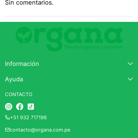
Sin comentarios.
Agregar comentario
Comentario
Califique el producto de 1 a 5 estrellas
★
★
★
☆
☆
Información
Su nombre
Ayuda
CONTACTO
Correo electrónico
+51 932 717196
Escribir comentario
contacto@organa.com.pe