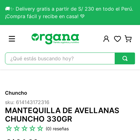
🚚✨ Delivery gratis a partir de S/ 230 en todo el Perú.
¡Compra fácil y recibe en casa! 💚
¿Qué estás buscando hoy?
TÉRMINOS MÁS BUSCADOS
1
.
omega 3
Chuncho
2
.
citrato magnesio
sku
:
614143172316
3
.
colageno
MANTEQUILLA DE AVELLANAS
4
.
lab nutrition
CHUNCHO 330GR
5
.
kefir
☆
☆
☆
☆
☆
(
0
)
6
.
glicinato magnesio