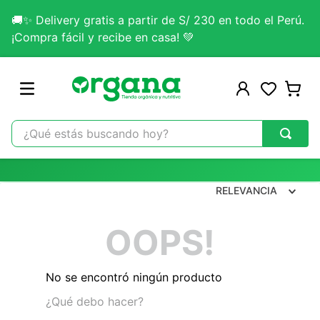
🚚✨ Delivery gratis a partir de S/ 230 en todo el Perú.
¡Compra fácil y recibe en casa! 💚
¿Qué estás buscando hoy?
TÉRMINOS MÁS BUSCADOS
1
.
omega 3
RELEVANCIA
2
.
citrato magnesio
OOPS!
3
.
colageno
4
.
kefir
No se encontró ningún producto
5
.
glicinato magnesio
¿Qué debo hacer?
6
.
melena leon