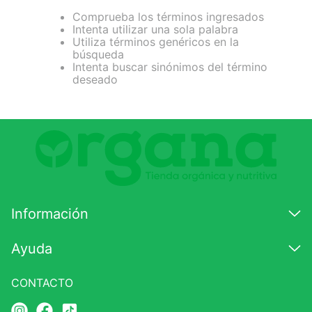
Comprueba los términos ingresados
7
.
magnesio
Intenta utilizar una sola palabra
Utiliza términos genéricos en la
8
.
stevia
búsqueda
Intenta buscar sinónimos del término
9
.
ashwagandha
deseado
10
.
clorofila
Información
Ayuda
CONTACTO