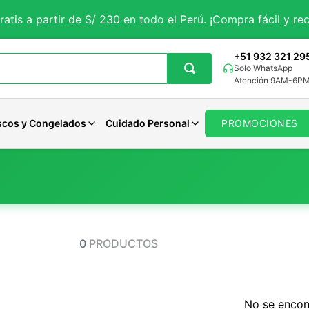
ratis a partir de S/ 230 en todo el Perú. ¡Compra fácil y rec
+51 932 321 29
Solo WhatsApp
Atención 9AM-6P
scos y Congelados
Cuidado Personal
PROMOCIONES
getales
iales
Aguaje
Magnesio
Avenas Organicas
Panes Veganos
Pastas Dentales
tes
rales
porales
Curcuma
Potasio
Avenas Sin gluten
Panes Keto
Jabones
 y Sueño
ncionales
Solar
Maca Negra
Zinc
Avenas Funcionales
Otros Panes
Desodorantes
0
PRODUCTOS
Maca Roja
Calcio
Ver todo
Ver todo
Cuidado Femenino
Moringa
Hierro
Ver todo
Cardo Mariano
Selenio
Otros
Otros
No se encon