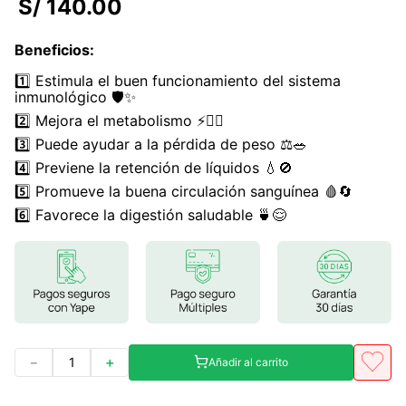
S/
140
.
00
7
.
magnesio
Beneficios
:
8
.
stevia
1️⃣ Estimula el buen funcionamiento del sistema
9
.
ashwagandha
inmunológico 🛡️✨
2️⃣ Mejora el metabolismo ⚡🏃‍♀️
10
.
clorofila
3️⃣ Puede ayudar a la pérdida de peso ⚖️🥗
4️⃣ Previene la retención de líquidos 💧🚫
5️⃣ Promueve la buena circulación sanguínea 🩸🔄
6️⃣ Favorece la digestión saludable 🍵😌
－
＋
Añadir al carrito