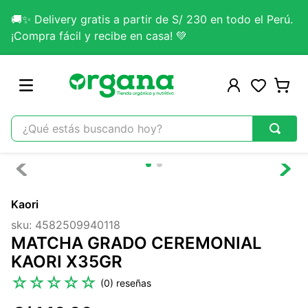
🚚✨ Delivery gratis a partir de S/ 230 en todo el Perú.
¡Compra fácil y recibe en casa! 💚
¿Qué estás buscando hoy?
TÉRMINOS MÁS BUSCADOS
1
.
omega 3
Kaori
2
.
citrato magnesio
sku
:
4582509940118
3
.
colageno
MATCHA GRADO CEREMONIAL
4
.
kefir
KAORI X35GR
5
.
glicinato magnesio
☆
☆
☆
☆
☆
(
0
)
6
.
melena leon