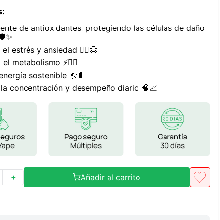
Frutos Secos
s
:
Frutos Deshidratados
uente de antioxidantes, protegiendo las células de daño
Ver todo
🛡️✨
 el estrés y ansiedad 🧘‍♀️😌
a el metabolismo ⚡🏃‍♂️
 energía sostenible 🌞🔋
a la concentración y desempeño diario 🧠📈
Mieles
Mermeladas
Ver todo
Barritas Proteicas
Añadir al carrito
＋
Barritas Energeticas
Barritas Veganas
Barritas Naturales
Ver todo