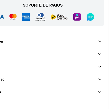
ón
s
uso
a