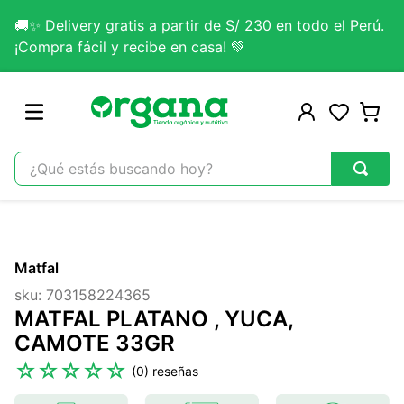
🚚✨ Delivery gratis a partir de S/ 230 en todo el Perú.
¡Compra fácil y recibe en casa! 💚
¿Qué estás buscando hoy?
TÉRMINOS MÁS BUSCADOS
1
.
omega 3
Matfal
2
.
citrato magnesio
sku
:
703158224365
3
.
colageno
MATFAL PLATANO , YUCA,
4
.
kefir
CAMOTE 33GR
5
.
lab nutrition
☆
☆
☆
☆
☆
(
0
)
6
.
stevia