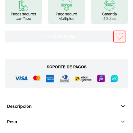
7
.
glicinato magnesio
8
.
magnesio
9
.
melena leon
NO DISPONIBLE
10
.
proteina
Descripción
Peso