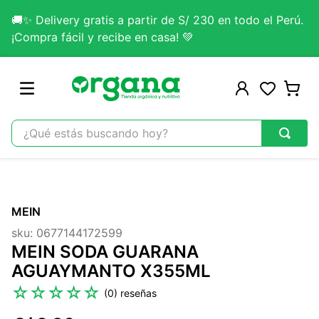
🚚✨ Delivery gratis a partir de S/ 230 en todo el Perú.
¡Compra fácil y recibe en casa! 💚
¿Qué estás buscando hoy?
TÉRMINOS MÁS BUSCADOS
1
.
omega 3
MEIN
2
.
citrato magnesio
sku
:
0677144172599
3
.
colageno
MEIN SODA GUARANA
4
.
kefir
AGUAYMANTO X355ML
5
.
glicinato magnesio
☆
☆
☆
☆
☆
(
0
)
6
.
melena leon