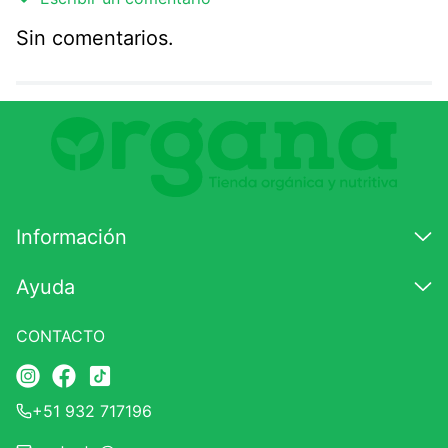
Sin comentarios.
Agregar comentario
Comentario
Califique el producto de 1 a 5 estrellas
★
★
★
☆
☆
Información
Su nombre
Ayuda
CONTACTO
Correo electrónico
+51 932 717196
Escribir comentario