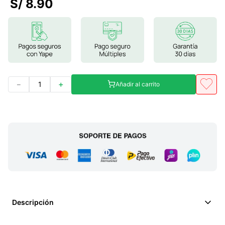
S/
8
.
90
7
.
magnesio
8
.
stevia
9
.
ashwagandha
10
.
clorofila
－
＋
Añadir al carrito
Descripción