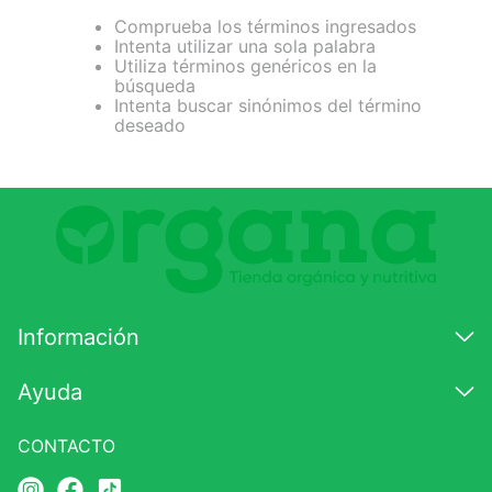
Comprueba los términos ingresados
7
.
proteina
Intenta utilizar una sola palabra
Utiliza términos genéricos en la
8
.
magnesio
búsqueda
Intenta buscar sinónimos del término
9
.
melena leon
deseado
10
.
stevia
Información
Ayuda
CONTACTO