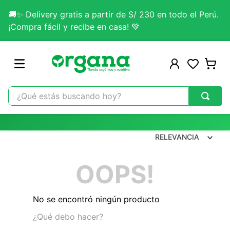
🚚✨ Delivery gratis a partir de S/ 230 en todo el Perú.
¡Compra fácil y recibe en casa! 💚
¿Qué estás buscando hoy?
TÉRMINOS MÁS BUSCADOS
1
.
omega 3
RELEVANCIA
2
.
citrato magnesio
OOPS!
3
.
lab nutrition
4
.
colageno
No se encontró ningún producto
5
.
kefir
¿Qué debo hacer?
6
.
glicinato magnesio