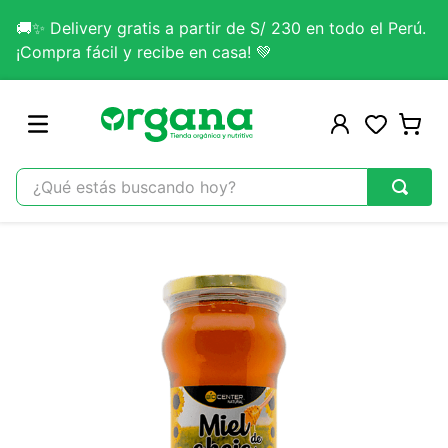
🚚✨ Delivery gratis a partir de S/ 230 en todo el Perú.
¡Compra fácil y recibe en casa! 💚
¿Qué estás buscando hoy?
TÉRMINOS MÁS BUSCADOS
1
.
omega 3
2
.
citrato magnesio
3
.
colageno
4
.
kefir
5
.
lab nutrition
6
.
stevia