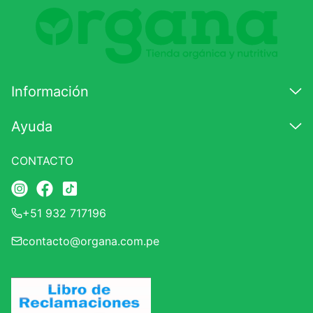
Comentario
Califique el producto de 1 a 5 estrellas
★
★
★
☆
☆
Información
Su nombre
Ayuda
CONTACTO
Correo electrónico
+51 932 717196
Escribir comentario
contacto@organa.com.pe