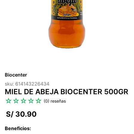
7
.
glicinato magnesio
8
.
magnesio
9
.
melena leon
10
.
proteina
Biocenter
sku
:
614143226434
MIEL DE ABEJA BIOCENTER 500GR
☆
☆
☆
☆
☆
(
0
)
S/
30
.
90
Beneficios
: