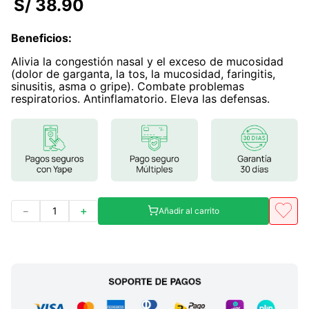
S/
38
.
90
7
.
magnesio
Beneficios
:
8
.
stevia
Alivia la congestión nasal y el exceso de mucosidad
9
.
ashwagandha
(dolor de garganta, la tos, la mucosidad, faringitis,
sinusitis, asma o gripe). Combate problemas
10
.
clorofila
respiratorios. Antinflamatorio. Eleva las defensas.
－
＋
Añadir al carrito