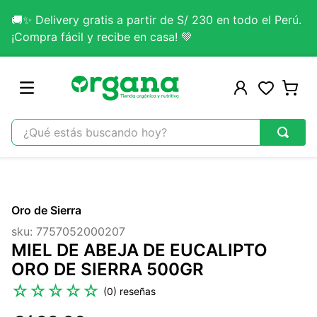
🚚✨ Delivery gratis a partir de S/ 230 en todo el Perú.
¡Compra fácil y recibe en casa! 💚
¿Qué estás buscando hoy?
TÉRMINOS MÁS BUSCADOS
1
.
omega 3
Oro de Sierra
2
.
citrato magnesio
sku
:
7757052000207
3
.
colageno
MIEL DE ABEJA DE EUCALIPTO
4
.
kefir
ORO DE SIERRA 500GR
5
.
glicinato magnesio
☆
☆
☆
☆
☆
(
0
)
6
.
melena leon