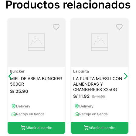
Productos relacionados
Buncker
La purita
MIEL DE ABEJA BUNCKER
LA PURITA MUESLI CON
500GR
ALMENDRAS Y
CRANBERRIES X250G
S/
25
.
90
S/
11
.
92
S/
14
.
90
Delivery
Delivery
Recojo en tienda
Recojo en tienda
Añadir al carrito
Añadir al carrito