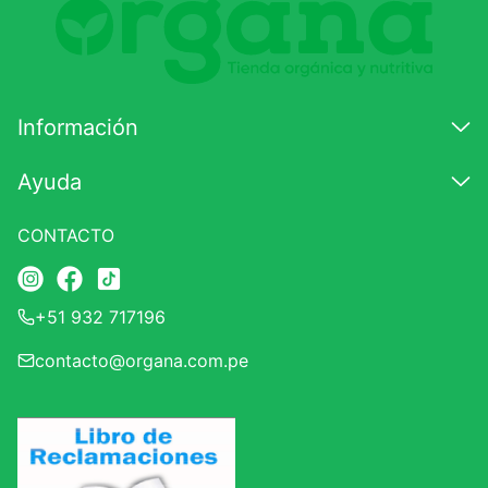
Califique el producto de 1 a 5 estrellas
★
★
★
☆
☆
Información
Su nombre
Ayuda
CONTACTO
Correo electrónico
+51 932 717196
Escribir comentario
contacto@organa.com.pe