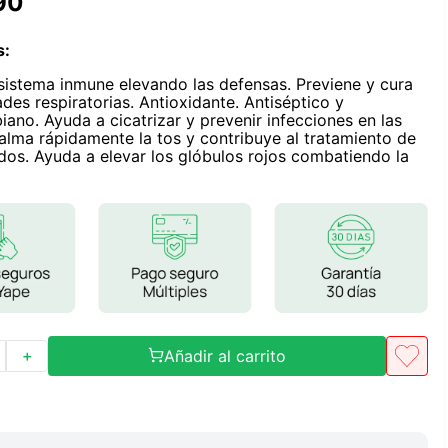
90
Frutos Secos
Frutos Deshidratados
s
:
Ver todo
 sistema inmune elevando las defensas. Previene y cura
es respiratorias. Antioxidante. Antiséptico y
iano. Ayuda a cicatrizar y prevenir infecciones en las
alma rápidamente la tos y contribuye al tratamiento de
ados. Ayuda a elevar los glóbulos rojos combatiendo la
Mieles
Mermeladas
Ver todo
Barritas Proteicas
Añadir al carrito
＋
Barritas Energeticas
Barritas Veganas
Barritas Naturales
Ver todo