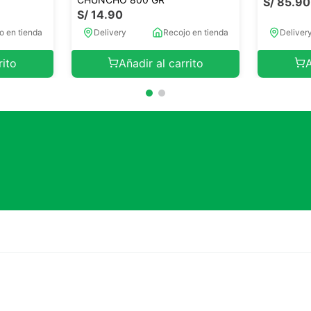
S/
85
.
90
S/
14
.
90
o en tienda
Delivery
Recojo en tienda
Deliver
rito
Añadir al carrito
A