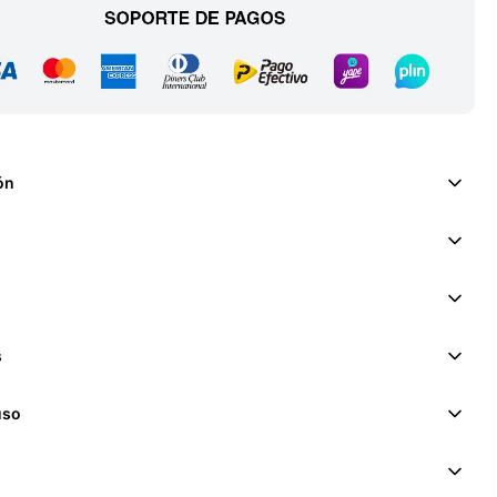
ón
s
uso