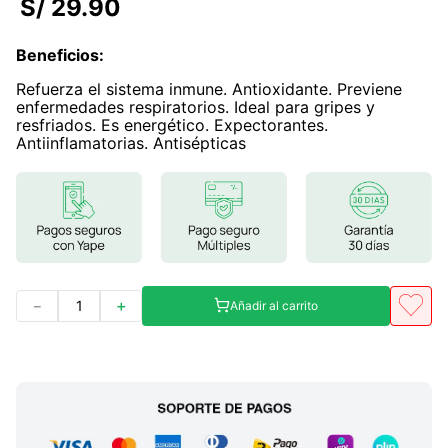
S/
29
.
90
7
.
lab nutrition
Beneficios
:
8
.
magnesio
Refuerza el sistema inmune. Antioxidante. Previene
9
.
stevia
enfermedades respiratorios. Ideal para gripes y
resfriados. Es energético. Expectorantes.
10
.
proteina
Antiinflamatorias. Antisépticas
－
＋
Añadir al carrito