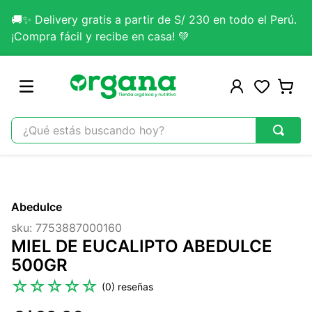
🚚✨ Delivery gratis a partir de S/ 230 en todo el Perú.
¡Compra fácil y recibe en casa! 💚
¿Qué estás buscando hoy?
TÉRMINOS MÁS BUSCADOS
1
.
omega 3
Abedulce
2
.
citrato magnesio
sku
:
7753887000160
3
.
colageno
MIEL DE EUCALIPTO ABEDULCE
4
.
kefir
500GR
5
.
glicinato magnesio
☆
☆
☆
☆
☆
(
0
)
6
.
melena leon