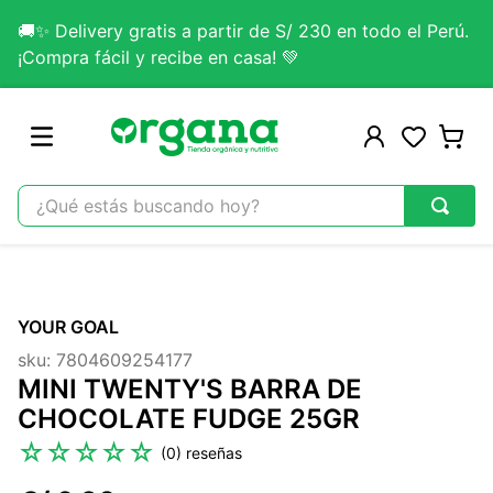
🚚✨ Delivery gratis a partir de S/ 230 en todo el Perú.
¡Compra fácil y recibe en casa! 💚
¿Qué estás buscando hoy?
TÉRMINOS MÁS BUSCADOS
1
.
omega 3
YOUR GOAL
2
.
citrato magnesio
sku
:
7804609254177
3
.
colageno
MINI TWENTY'S BARRA DE
4
.
kefir
CHOCOLATE FUDGE 25GR
5
.
glicinato magnesio
☆
☆
☆
☆
☆
(
0
)
6
.
melena leon