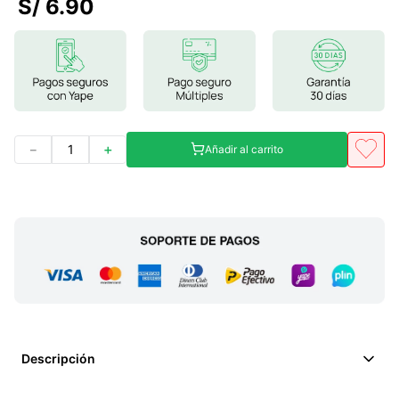
S/
6
.
90
7
.
magnesio
8
.
stevia
9
.
ashwagandha
10
.
clorofila
－
＋
Añadir al carrito
Descripción