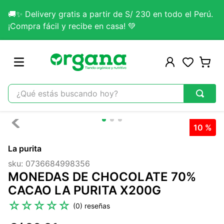
🚚✨ Delivery gratis a partir de S/ 230 en todo el Perú.
¡Compra fácil y recibe en casa! 💚
¿Qué estás buscando hoy?
TÉRMINOS MÁS BUSCADOS
10 %
1
.
omega 3
La purita
2
.
citrato magnesio
sku
:
0736684998356
3
.
colageno
MONEDAS DE CHOCOLATE 70%
4
.
kefir
CACAO LA PURITA X200G
5
.
glicinato magnesio
☆
☆
☆
☆
☆
(
0
)
6
.
melena leon