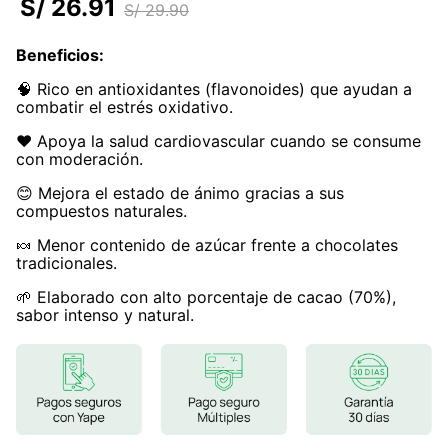
S/
26
.
91
S/
29
.
90
7
.
magnesio
Beneficios
:
8
.
stevia
🧠 Rico en antioxidantes (flavonoides) que ayudan a
9
.
ashwagandha
combatir el estrés oxidativo.
10
.
clorofila
❤️ Apoya la salud cardiovascular cuando se consume
con moderación.
😊 Mejora el estado de ánimo gracias a sus
compuestos naturales.
🍬 Menor contenido de azúcar frente a chocolates
tradicionales.
🌱 Elaborado con alto porcentaje de cacao (70%),
sabor intenso y natural.