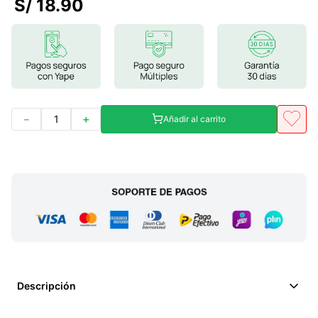
S/
18
.
90
7
.
glicinato magnesio
8
.
magnesio
9
.
melena leon
10
.
proteina
－
＋
Añadir al carrito
Descripción