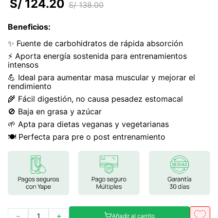
S/
124
.
20
S/
138
.
00
7
.
magnesio
Beneficios
:
8
.
stevia
✨ Fuente de carbohidratos de rápida absorción
9
.
ashwagandha
⚡ Aporta energía sostenida para entrenamientos
intensos
10
.
clorofila
💪 Ideal para aumentar masa muscular y mejorar el
rendimiento
🌾 Fácil digestión, no causa pesadez estomacal
🚫 Baja en grasa y azúcar
🌱 Apta para dietas veganas y vegetarianas
🍽️ Perfecta para pre o post entrenamiento
－
＋
Añadir al carrito