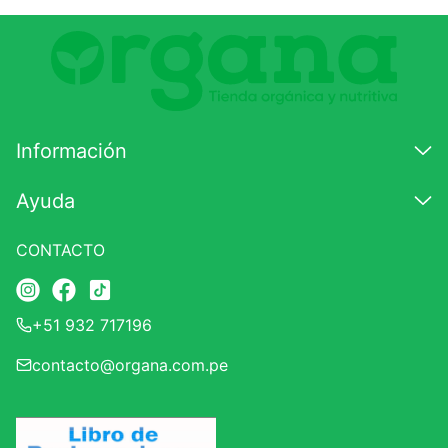
Comentario
Califique el producto de 1 a 5 estrellas
★
★
★
☆
☆
Información
Su nombre
Ayuda
CONTACTO
Correo electrónico
+51 932 717196
Escribir comentario
contacto@organa.com.pe