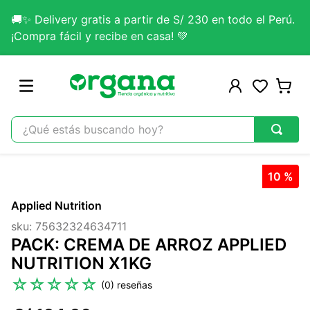
🚚✨ Delivery gratis a partir de S/ 230 en todo el Perú.
¡Compra fácil y recibe en casa! 💚
¿Qué estás buscando hoy?
TÉRMINOS MÁS BUSCADOS
10 %
1
.
omega 3
Applied Nutrition
2
.
citrato magnesio
sku
:
75632324634711
3
.
colageno
PACK: CREMA DE ARROZ APPLIED
4
.
kefir
NUTRITION X1KG
5
.
glicinato magnesio
☆
☆
☆
☆
☆
(
0
)
6
.
melena leon