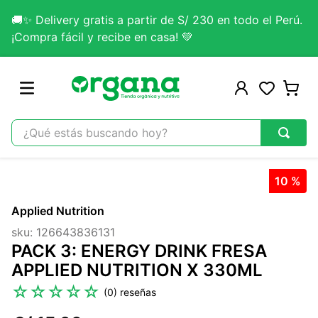
🚚✨ Delivery gratis a partir de S/ 230 en todo el Perú.
¡Compra fácil y recibe en casa! 💚
¿Qué estás buscando hoy?
TÉRMINOS MÁS BUSCADOS
10 %
1
.
omega 3
Applied Nutrition
2
.
citrato magnesio
sku
:
126643836131
3
.
colageno
PACK 3: ENERGY DRINK FRESA
4
.
kefir
APPLIED NUTRITION X 330ML
5
.
lab nutrition
☆
☆
☆
☆
☆
(
0
)
6
.
stevia