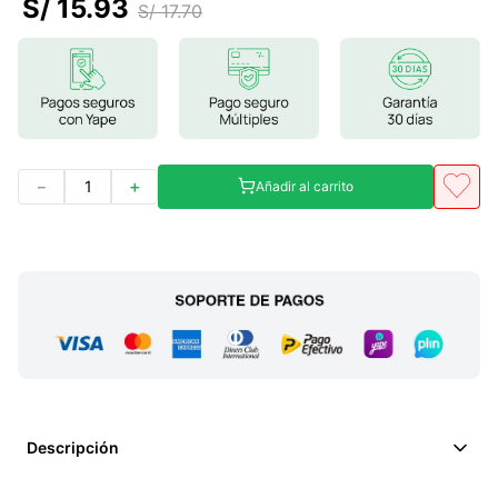
S/
15
.
93
S/
17
.
70
7
.
glicinato magnesio
8
.
magnesio
9
.
melena leon
10
.
proteina
－
＋
Añadir al carrito
Descripción