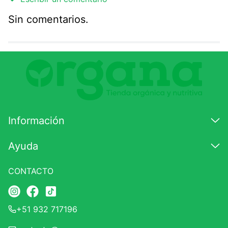
Sin comentarios.
Agregar comentario
Comentario
Califique el producto de 1 a 5 estrellas
★
★
★
☆
☆
Información
Su nombre
Ayuda
CONTACTO
Correo electrónico
+51 932 717196
Escribir comentario