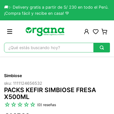
🚚✨ Delivery gratis a partir de S/ 230 en todo el Perú.
¡Compra fácil y recibe en casa! 💚
¿Qué estás buscando hoy?
TÉRMINOS MÁS BUSCADOS
1
.
omega 3
Simbiose
2
.
citrato magnesio
sku
:
1111124656532
3
.
colageno
PACKS KEFIR SIMBIOSE FRESA
4
.
kefir
X500ML
5
.
glicinato magnesio
☆
☆
☆
☆
☆
(
0
)
6
.
melena leon