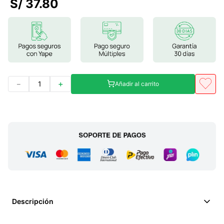
S/
37
.
80
7
.
lab nutrition
8
.
magnesio
9
.
stevia
10
.
proteina
－
＋
Añadir al carrito
Descripción