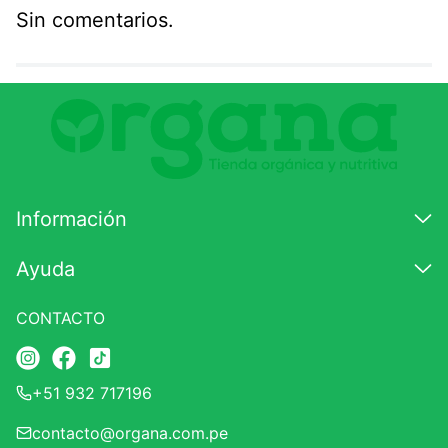
Sin comentarios.
Agregar comentario
Comentario
Califique el producto de 1 a 5 estrellas
★
★
★
☆
☆
Información
Su nombre
Ayuda
CONTACTO
Correo electrónico
+51 932 717196
Escribir comentario
contacto@organa.com.pe