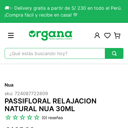
🚚✨ Delivery gratis a partir de S/ 230 en todo el Perú.
¡Compra fácil y recibe en casa! 💚
¿Qué estás buscando hoy?
TÉRMINOS MÁS BUSCADOS
1
.
omega 3
Nua
2
.
citrato magnesio
sku
:
724087722609
3
.
colageno
PASSIFLORAL RELAJACION
4
.
kefir
NATURAL NUA 30ML
5
.
glicinato magnesio
☆
☆
☆
☆
☆
(
0
)
6
.
melena leon