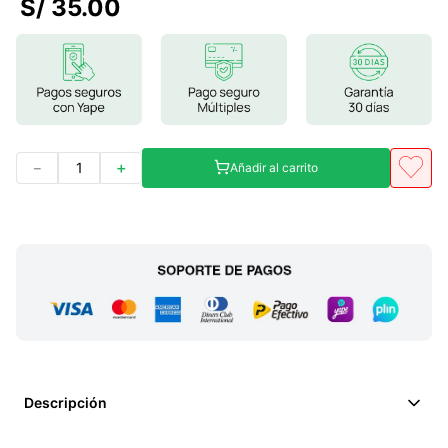
S/
35
.
00
7
.
magnesio
8
.
stevia
9
.
ashwagandha
10
.
clorofila
－
＋
Añadir al carrito
Descripción