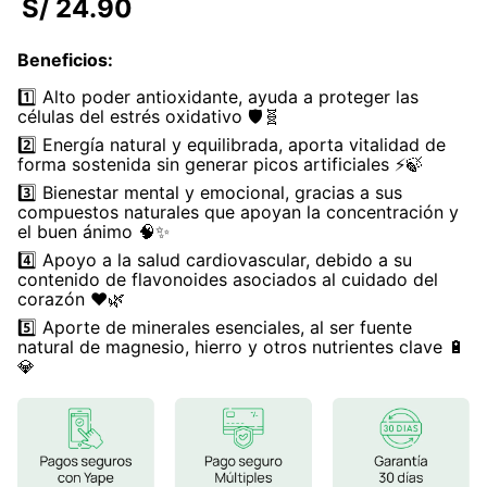
S/
24
.
90
7
.
magnesio
Beneficios
:
8
.
stevia
1️⃣ Alto poder antioxidante, ayuda a proteger las
9
.
ashwagandha
células del estrés oxidativo 🛡️🧬
2️⃣ Energía natural y equilibrada, aporta vitalidad de
10
.
clorofila
forma sostenida sin generar picos artificiales ⚡🍃
3️⃣ Bienestar mental y emocional, gracias a sus
compuestos naturales que apoyan la concentración y
el buen ánimo 🧠✨
4️⃣ Apoyo a la salud cardiovascular, debido a su
contenido de flavonoides asociados al cuidado del
corazón ❤️🌿
5️⃣ Aporte de minerales esenciales, al ser fuente
natural de magnesio, hierro y otros nutrientes clave 🔋
💎