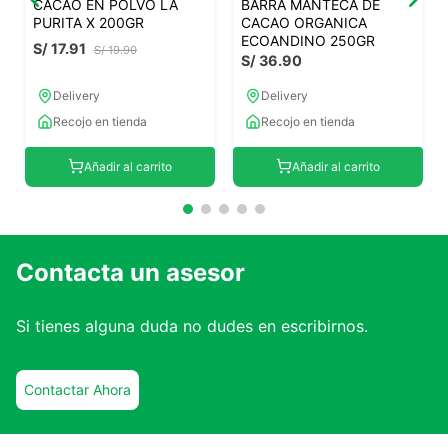
CACAO EN POLVO LA
BARRA MANTECA DE
PURITA X 200GR
CACAO ORGANICA
ECOANDINO 250GR
S/
17
.
91
S/
19
.
90
S/
36
.
90
Delivery
Delivery
Recojo en tienda
Recojo en tienda
Añadir al carrito
Añadir al carrito
Contacta un asesor
Si tienes alguna duda no dudes en escribirnos.
Contactar Ahora