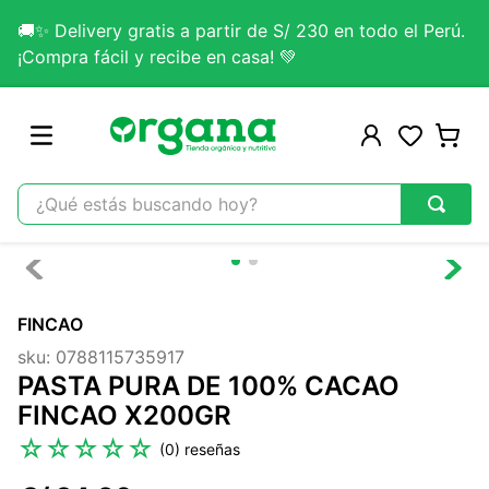
🚚✨ Delivery gratis a partir de S/ 230 en todo el Perú.
¡Compra fácil y recibe en casa! 💚
¿Qué estás buscando hoy?
TÉRMINOS MÁS BUSCADOS
1
.
omega 3
FINCAO
2
.
citrato magnesio
sku
:
0788115735917
3
.
colageno
PASTA PURA DE 100% CACAO
4
.
kefir
FINCAO X200GR
5
.
glicinato magnesio
☆
☆
☆
☆
☆
(
0
)
6
.
melena leon