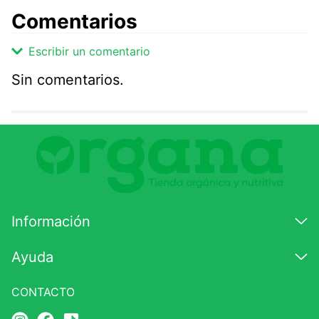
Comentarios
Escribir un comentario
Sin comentarios.
Agregar comentario
Comentario
Califique el producto de 1 a 5 estrellas
★
★
★
☆
☆
Información
Su nombre
Ayuda
CONTACTO
Correo electrónico