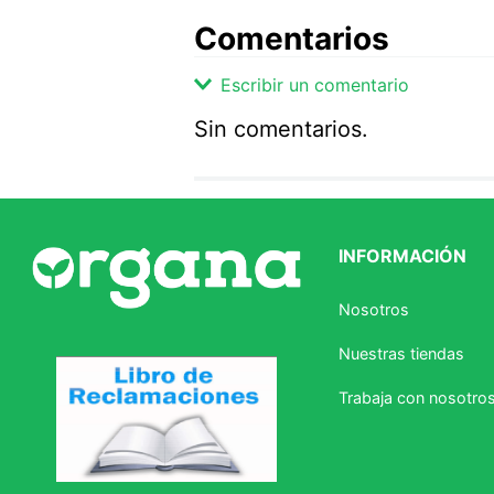
Comentarios
Escribir un comentario
Sin comentarios.
Agregar comentario
Comentario
INFORMACIÓN
Califique el producto de 1 a 5 
Nosotros
★
★
★
☆
☆
Nuestras tiendas
Su nombre
Trabaja con nosotro
Correo electrónico