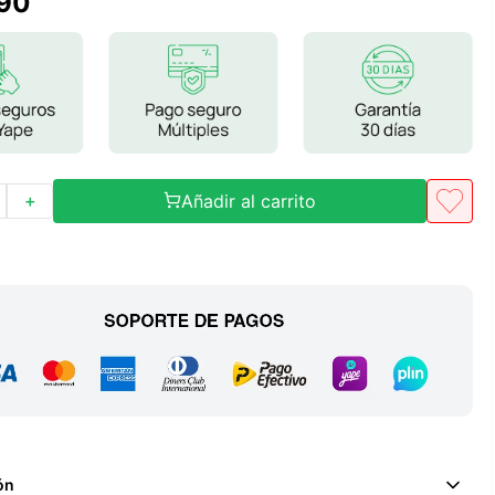
90
Frutos Secos
Frutos Deshidratados
Ver todo
Añadir al carrito
＋
Mieles
Mermeladas
Ver todo
Barritas Proteicas
Barritas Energeticas
Barritas Veganas
Barritas Naturales
ón
Ver todo