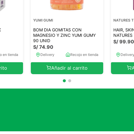
YUMI GUMI
NATURES 
X
BOM DIA GOMITAS CON
HAIR, SKI
MAGNESIO Y ZINC YUMI GUMY
NATURES 
90 UNID
S/
99
.
9
S/
74
.
90
o en tienda
Delivery
Recojo en tienda
Deliver
rito
Añadir al carrito
A