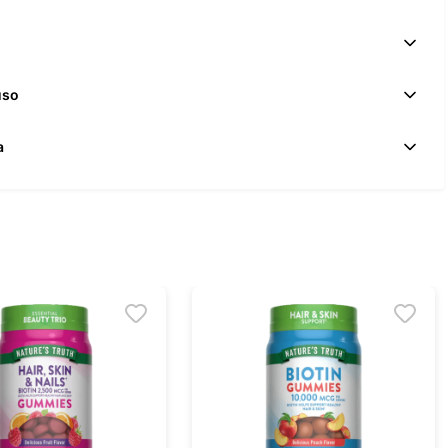
uso
a