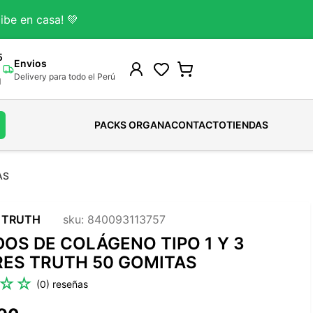
ibe en casa! 💚
5
Envios
Delivery para todo el Perú
M
PACKS ORGANA
CONTACTO
TIENDAS
AS
Gomitas Para Adultos
Colágeno Bovino
Cafe
HUEVOS ORGANICOS
Shampoo
Gomitas Kids
Colageno Marino
Cacao
HUEVOS SALUDABLES
Acondicionador
 TRUTH
sku
:
840093113757
Ver todo
Colagenos-Funcionales
Chocolates
Ver todo
Tintes-Naturales
DOS DE COLÁGENO TIPO 1 Y 3
Ver todo
Chocolate De taza
Tratamientos Capilares
ES TRUTH 50 GOMITAS
Ver todo
Ver todo
☆
☆
(
0
)