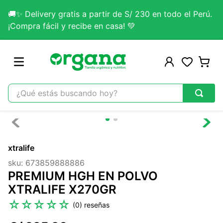
🚚✨ Delivery gratis a partir de S/ 230 en todo el Perú.
¡Compra fácil y recibe en casa! 💚
¿Qué estás buscando hoy?
TÉRMINOS MÁS BUSCADOS
1
.
omega 3
xtralife
2
.
citrato magnesio
sku
:
673859888886
3
.
colageno
PREMIUM HGH EN POLVO
4
.
kefir
XTRALIFE X270GR
5
.
glicinato magnesio
☆
☆
☆
☆
☆
(
0
)
6
.
melena leon