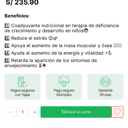
S/
235
.
90
7
.
lab nutrition
Beneficios
:
8
.
magnesio
1️⃣ Coadyuvante nutricional en terapia de deficiencia
9
.
stevia
de crecimiento y desarrollo en niños🧒
2️⃣ Reduce el estrés 😌🌿
10
.
proteina
3️⃣ Apoya el aumento de la masa muscular y ósea 🏋️‍♂️🦴
4️⃣ Ayuda al aumento de la energía y vitalidad ⚡💪
5️⃣ Retarda la aparición de los síntomas de
envejecimiento ⏳🌟
－
＋
Añadir al carrito